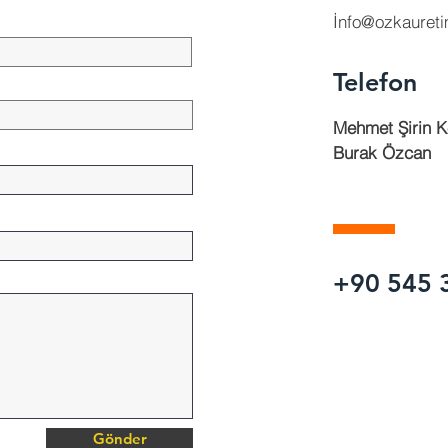
İ
nfo@ozkauret
Telefon
Mehmet Şirin 
Burak Özcan
0
+90 545 
Gönder