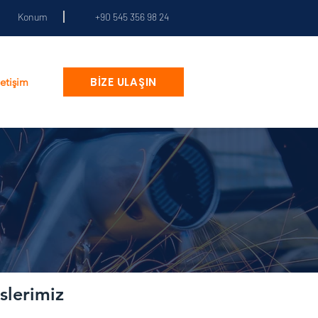
Konum
+90 545 356 98 24
BİZE ULAŞIN
letişim
slerimiz