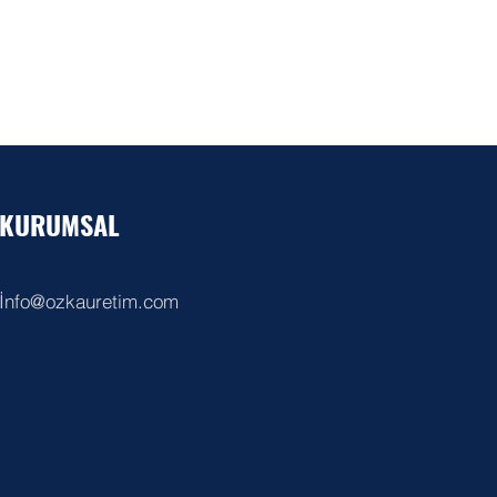
KURUMSAL
İ
nfo@ozkauretim.com