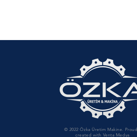
© 2022 Özka Üretim Makine. Proud
created with Venta Medya