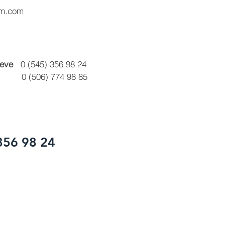
im.com
Keve
0 (545) 356 98 24
 (506) 774 98 85
356 98 24