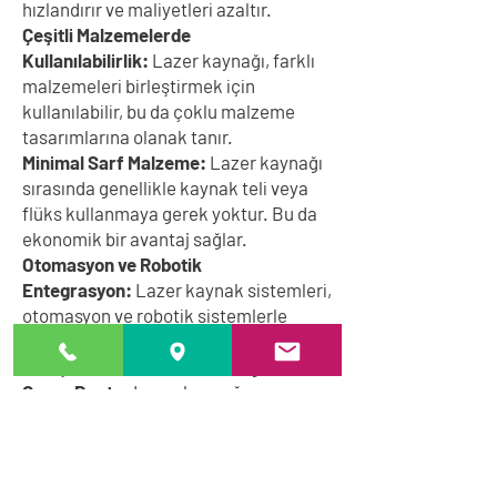
hızlandırır ve maliyetleri azaltır.
Çeşitli Malzemelerde
Kullanılabilirlik:
Lazer kaynağı, farklı
malzemeleri birleştirmek için
kullanılabilir, bu da çoklu malzeme
tasarımlarına olanak tanır.
Minimal Sarf Malzeme:
Lazer kaynağı
sırasında genellikle kaynak teli veya
flüks kullanmaya gerek yoktur. Bu da
ekonomik bir avantaj sağlar.
Otomasyon ve Robotik
Entegrasyon:
Lazer kaynak sistemleri,
otomasyon ve robotik sistemlerle
kolayca entegre edilebilir, bu da iş
süreçlerini daha verimli hale getirir.
Çevre Dostu
: Lazer kaynağı,
geleneksel kaynak yöntemlerine göre
daha çevre dostu bir seçenektir çünkü
az atık üretir ve kimyasal kullanımını
en aza indirir.